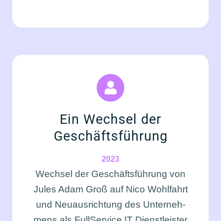
Ein Wech­sel der
Geschäfts­füh­rung
2023
Wech­sel der Geschäfts­füh­rung von
Jules Adam Groß auf Nico Wohl­fahrt
und Neu­aus­rich­tung
des
Unter­neh­
mens als Full­Ser­vice IT Dienst­leis­ter