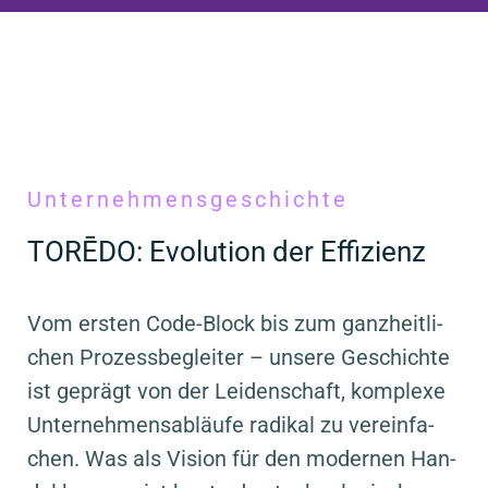
Unter­neh­mens­ge­schich­te
TORĒDO: Evo­lu­ti­on der Effi­zi­enz
Vom ers­ten Code
-
Block bis zum ganz­heit­li­
chen Pro­zess­be­glei­ter – unse­re Geschich­te
ist geprägt von der Lei­den­schaft, kom­ple­xe
Unter­neh­mens­ab­läu­fe radi­kal zu ver­ein­fa­
chen. Was als Visi­on für den moder­nen Han­