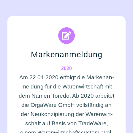
Mar­ken­an­mel­dung
2020
Am 22.01.2020 erfolgt die Mar­ken­an­
mel­dung für die Waren­wirt­schaft mit
dem Namen Tore­do. Ab 2020 arbei­tet
die Orga­Wa­re GmbH voll­stän­dig an
der Neu­kon­zi­pie­rung der Waren­wirt­
schaft auf Basis von Trade­Wa­re,
einem Waren­wirt­schafts­sys­tem, wel­