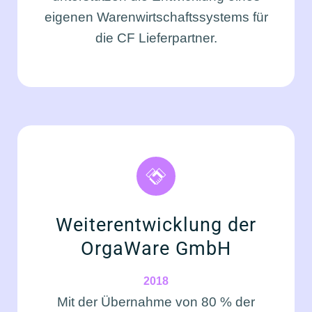
eige­nen Waren­wirt­schafts­sys­tems für
die CF Lie­fer­part­ner.
Wei­ter­ent­wick­lung der
Orga­Wa­re GmbH
2018
Mit der Über­nah­me von 80 % der