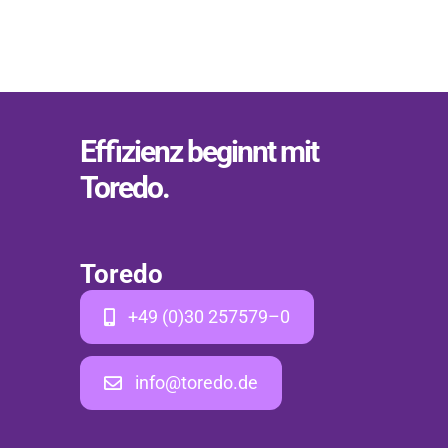
Effi­zi­enz beginnt mit
Tore­do.
Tore­do
+49 (0)30 257579–0
info@toredo.de