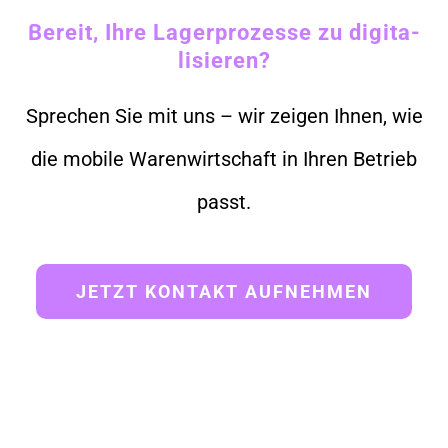
Bereit, Ihre Lager­pro­zes­se zu digi­ta­
li­sie­ren?
Spre­chen Sie mit uns – wir zei­gen Ihnen, wie
die mobi­le Waren­wirt­schaft in Ihren Betrieb
passt.
JETZT KON­TAKT AUF­NEH­MEN