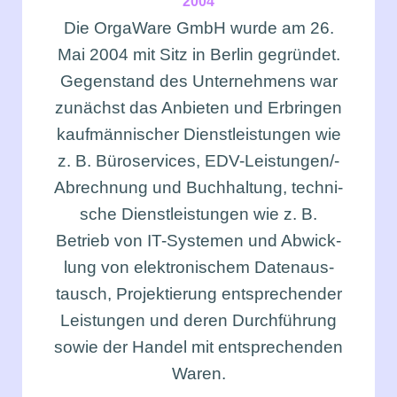
2004
Die Orga­Wa­re GmbH wur­de am 26.
Mai 2004 mit Sitz in Ber­lin gegrün­det.
Gegen­stand des Unter­neh­mens war
zunächst das Anbie­ten und Erbrin­gen
kauf­män­ni­scher Dienst­leis­tun­gen wie
z. B. Büro­ser­vices, EDV-Leis­tun­gen/-
Abrech­nung und Buch­hal­tung, tech­ni­
sche Dienst­leis­tun­gen wie z. B.
Betrieb von IT-Sys­te­men und Abwick­
lung von elek­tro­ni­schem Daten­aus­
tausch, Pro­jek­tie­rung ent­spre­chen­der
Leis­tun­gen und deren Durch­füh­rung
sowie der Han­del mit ent­spre­chen­den
Waren.