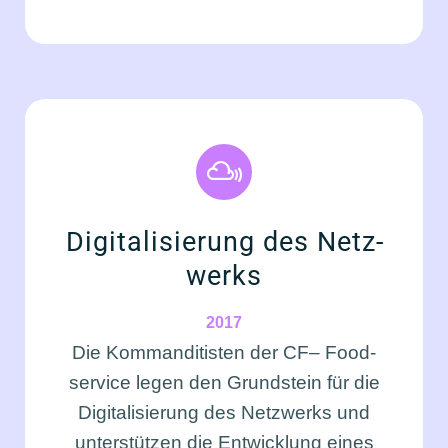
Digi­ta­li­sie­rung des Netz­
werks
2017
Die Kom­man­di­tis­ten der CF– Food­
ser­vice legen den Grund­stein für die
Digi­ta­li­sie­rung des Netz­werks und
unter­stüt­zen die Ent­wick­lung eines