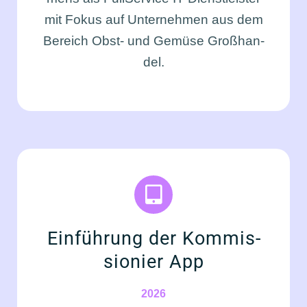
mit Fokus auf Unter­neh­men aus dem
Bereich Obst- und Gemü­se Groß­han­
del.
Ein­füh­rung der Kom­mis­
sio­nier App
2026