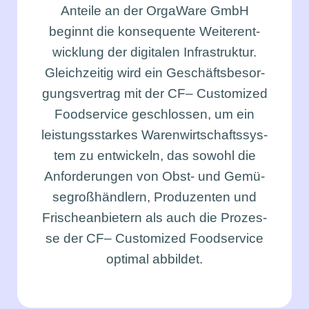
Antei­le an der Orga­Wa­re GmbH
beginnt die kon­se­quen­te Wei­ter­ent­
wick­lung der digi­ta­len Infra­struk­tur.
Gleich­zei­tig wird ein Geschäfts­be­sor­
gungs­ver­trag mit der CF– Cus­to­mi­zed
Food­ser­vice geschlos­sen, um ein
leis­tungs­star­kes Waren­wirt­schafts­sys­
tem zu ent­wi­ckeln, das sowohl die
Anfor­de­run­gen von Obst- und Gemü­
se­groß­händ­lern, Pro­du­zen­ten und
Fri­sche­an­bie­tern als auch die Pro­zes­
se der CF– Cus­to­mi­zed Food­ser­vice
opti­mal abbil­det.