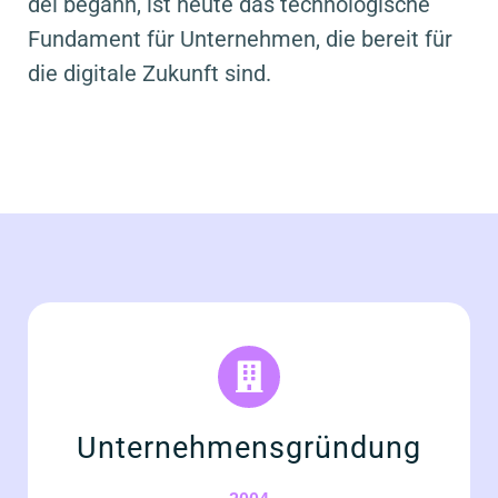
del begann, ist heu­te das tech­no­lo­gi­sche
Fun­da­ment für Unter­neh­men, die bereit für
die digi­ta­le Zukunft sind.
Unter­neh­mens­grün­dung