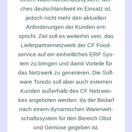
ches deutsch­land­weit im Ein­satz ist,
jedoch nicht mehr den aktu­el­len
Anfor­de­run­gen der Kun­den ent­
spricht. Ziel soll es wei­ter­hin sein, das
Lie­fer­part­ner­netz­werk der CF Food­
ser­vice auf ein ein­heit­li­ches ERP Sys­
tem zu brin­gen und damit Vor­tei­le für
das Netz­werk zu
gene­rie­ren
. Die Soft­
ware Tore­do soll aber auch exter­nen
Kun­den außer­halb des CF Netz­wer­
kes ange­bo­ten wer­den, da der Bedarf
nach einem dyna­mi­schen Waren­wirt­
schafts­sys­tem für den Bereich Obst
und Gemü­se gege­ben ist.