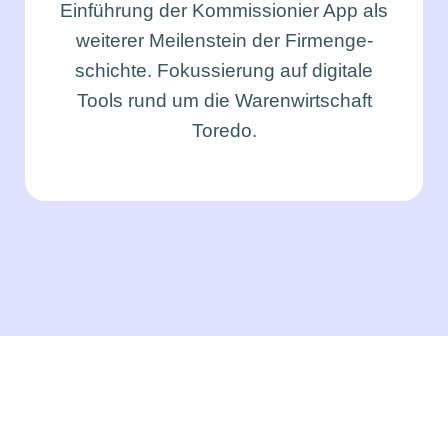
Ein­füh­rung der Kom­mis­sio­nier App als
wei­te­rer Mei­len­stein der Fir­men­ge­
schich­te. Fokus­sie­rung auf digi­ta­le
Tools rund um die Waren­wirt­schaft
Tore­do.